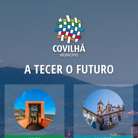
Skip
to
main
content
A TECER O FUTURO