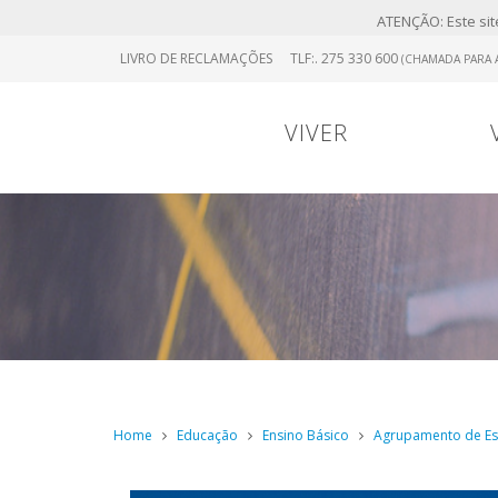
ATENÇÃO: Este site
Skip
LIVRO DE RECLAMAÇÕES
TLF:. 275 330 600
(CHAMADA PARA A
to
main
content
VIVER
Portugal
0
Viver
Menu
Continental
Home
Educação
Ensino Básico
Agrupamento de Esc