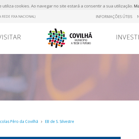
 utiliza cookies. Ao navegar no site estará a consentir a sua utilização.
Ma
INFORMAÇÕES ÚTEIS
 REDE FIXA NACIONAL)
VISITAR
INVEST
Tr
Contrato
Viver
Viver
Marcas
olas Pêro da Covilhã
EB de S. Silvestre