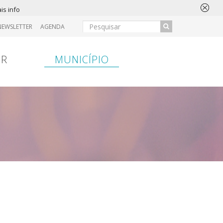
is info
NEWSLETTER
AGENDA
IR
MUNICÍPIO
ansferência
Entrada
Hospital
Entrada
Bancária