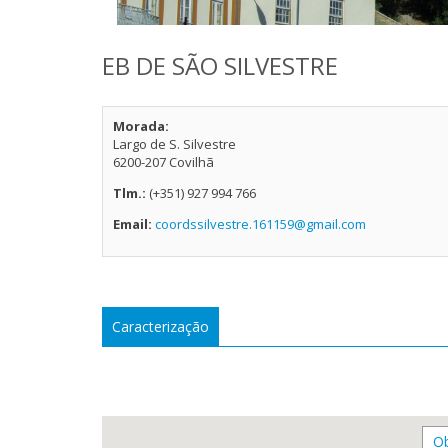
EB DE SÃO SILVESTRE
Morada:
Largo de S. Silvestre
6200-207 Covilhã
Tlm.:
(+351) 927 994 766
Email:
coordssilvestre.161159@gmail.com
Caracterização
Ob