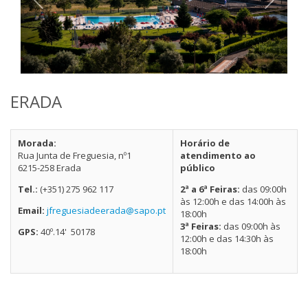
ERADA
Morada:
Horário de
Rua Junta de Freguesia, nº1
atendimento ao
6215-258 Erada
público
Tel.:
(+351) 275 962 117
2ª a 6ª Feiras:
das 09:00h
às 12:00h e das 14:00h às
Email:
jfreguesiadeerada@sapo.pt
18:00h
3ª Feiras:
das 09:00h às
GPS:
40º.14' 50178
12:00h e das 14:30h às
18:00h