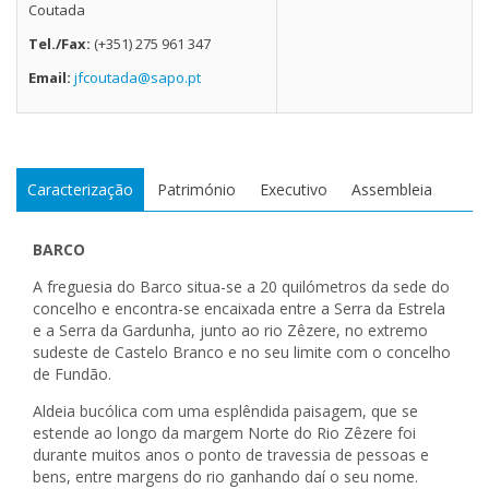
Coutada
Tel./Fax:
(+351) 275 961 347
Email:
jfcoutada@sapo.pt
Caracterização
Património
Executivo
Assembleia
BARCO
A freguesia do Barco situa-se a 20 quilómetros da sede do
concelho e encontra-se encaixada entre a Serra da Estrela
e a Serra da Gardunha, junto ao rio Zêzere, no extremo
sudeste de Castelo Branco e no seu limite com o concelho
de Fundão.
Aldeia bucólica com uma esplêndida paisagem, que se
estende ao longo da margem Norte do Rio Zêzere foi
durante muitos anos o ponto de travessia de pessoas e
bens, entre margens do rio ganhando daí o seu nome.