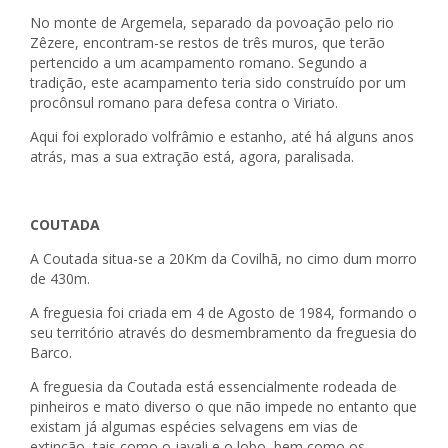
No monte de Argemela, separado da povoação pelo rio
Zêzere, encontram-se restos de três muros, que terão
pertencido a um acampamento romano. Segundo a
tradição, este acampamento teria sido construído por um
procônsul romano para defesa contra o Viriato.
Aqui foi explorado volfrâmio e estanho, até há alguns anos
atrás, mas a sua extração está, agora, paralisada.
COUTADA
A Coutada situa-se a 20Km da Covilhã, no cimo dum morro
de 430m.
A freguesia foi criada em 4 de Agosto de 1984, formando o
seu território através do desmembramento da freguesia do
Barco.
A freguesia da Coutada está essencialmente rodeada de
pinheiros e mato diverso o que não impede no entanto que
existam já algumas espécies selvagens em vias de
extinção, tais como o javali e o lobo, bem como os