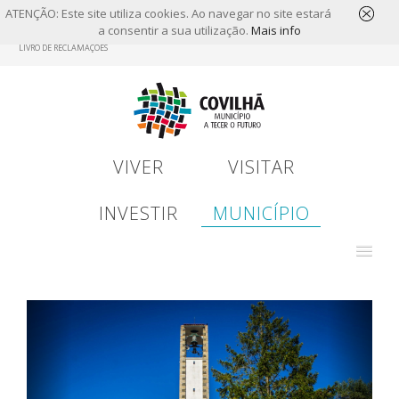
ATENÇÃO: Este site utiliza cookies. Ao navegar no site estará
a consentir a sua utilização.
Mais info
Skip
LIVRO DE RECLAMAÇÕES
to
main
content
VIVER
VISITAR
INVESTIR
MUNICÍPIO