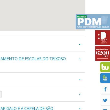
-
-
PAMENTO DE ESCOLAS DO TEIXOSO.
-
-
a
-
AR GALO E A CAPELA DE SÃO