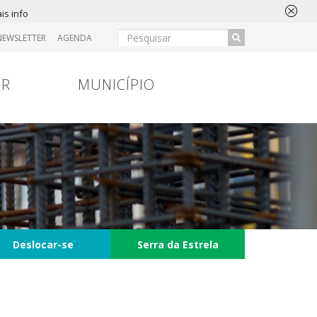
is info
NEWSLETTER
AGENDA
IR
MUNICÍPIO
Deslocar-se
Serra da Estrela