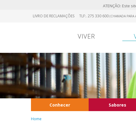
ATENÇÃO: Este site
Skip
LIVRO DE RECLAMAÇÕES
TLF:. 275 330 600
(CHAMADA PARA A
to
main
content
VIVER
Conhecer
Sabores
Home