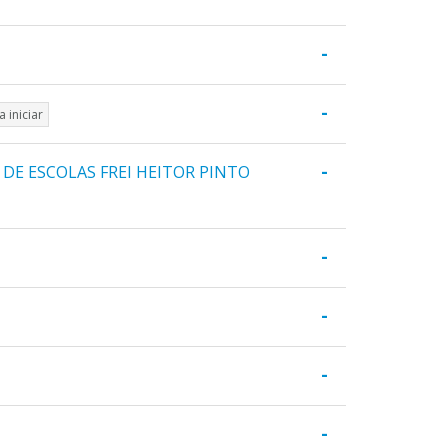
-
-
a iniciar
-
DE ESCOLAS FREI HEITOR PINTO
-
-
-
-