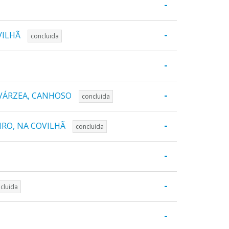
-
-
VILHÃ
concluida
-
-
 VÁRZEA, CANHOSO
concluida
-
IRO, NA COVILHÃ
concluida
-
-
cluida
-