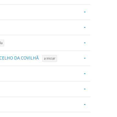
-
-
-
da
-
NCELHO DA COVILHÃ
a iniciar
-
-
-