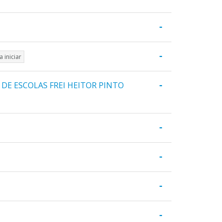
-
-
a iniciar
-
DE ESCOLAS FREI HEITOR PINTO
-
-
-
-