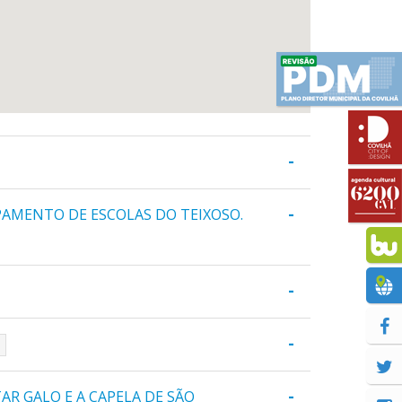
-
-
PAMENTO DE ESCOLAS DO TEIXOSO.
-
-
a
-
AR GALO E A CAPELA DE SÃO