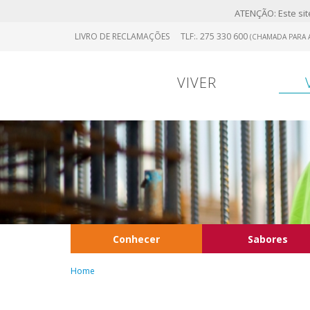
ATENÇÃO: Este site
Skip
LIVRO DE RECLAMAÇÕES
TLF:. 275 330 600
(CHAMADA PARA A
to
main
content
VIVER
Conhecer
Sabores
Home