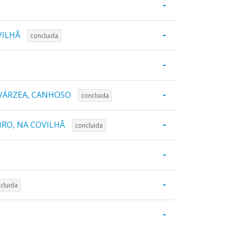
-
-
VILHÃ
concluida
-
-
 VÁRZEA, CANHOSO
concluida
-
IRO, NA COVILHÃ
concluida
-
-
cluida
-