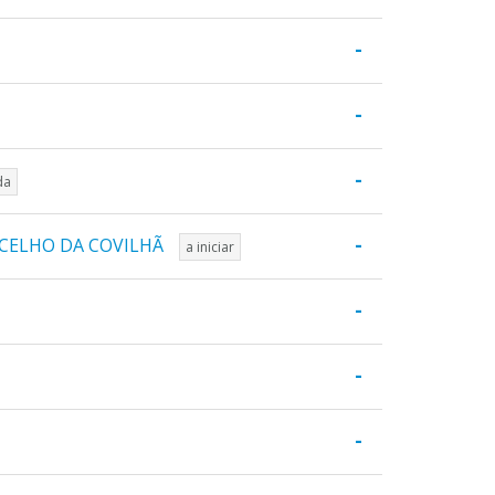
-
-
-
da
-
NCELHO DA COVILHÃ
a iniciar
-
-
-