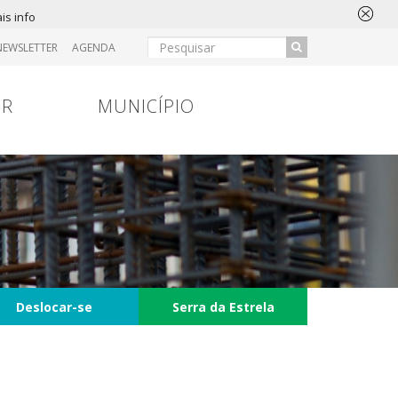
is info
NEWSLETTER
AGENDA
IR
MUNICÍPIO
Deslocar-se
Serra da Estrela