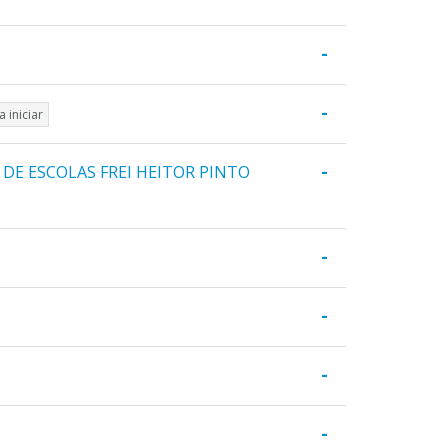
-
-
a iniciar
-
DE ESCOLAS FREI HEITOR PINTO
-
-
-
-