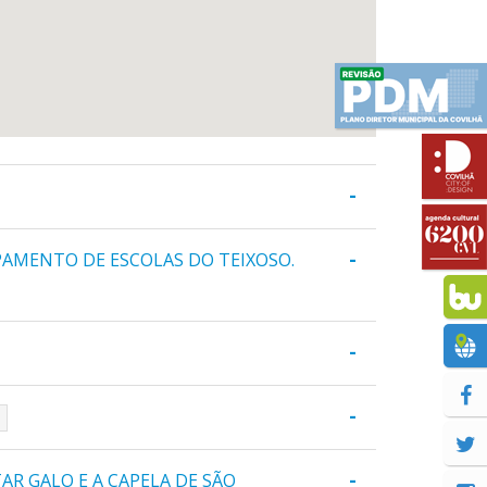
-
-
PAMENTO DE ESCOLAS DO TEIXOSO.
-
-
a
-
AR GALO E A CAPELA DE SÃO