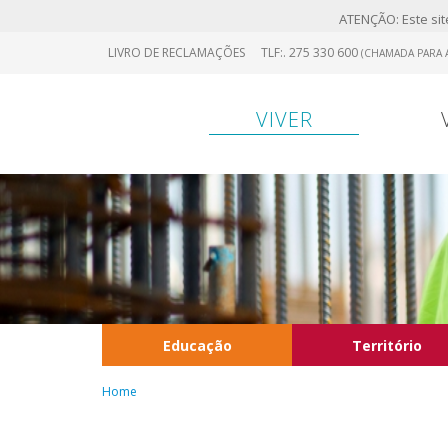
ATENÇÃO: Este site
Skip
LIVRO DE RECLAMAÇÕES
TLF:. 275 330 600
(CHAMADA PARA A
to
main
content
VIVER
Educação
Território
Home