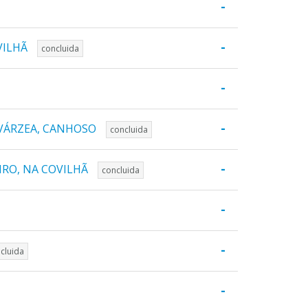
-
-
VILHÃ
concluida
-
-
 VÁRZEA, CANHOSO
concluida
-
IRO, NA COVILHÃ
concluida
-
-
cluida
-