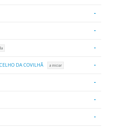
-
-
-
da
-
NCELHO DA COVILHÃ
a iniciar
-
-
-