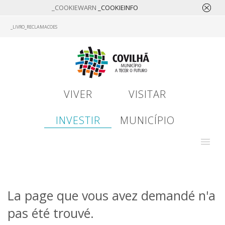
_COOKIEWARN
_COOKIEINFO
Skip
_LIVRO_RECLAMACOES
to
main
content
VIVER
VISITAR
INVESTIR
MUNICÍPIO
La page que vous avez demandé n'a
pas été trouvé.