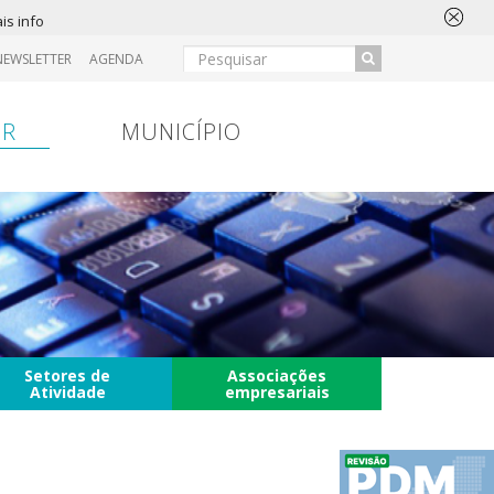
is info
NEWSLETTER
AGENDA
IR
MUNICÍPIO
Setores de
Associações
Atividade
empresariais