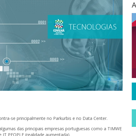
A
ontra-se principalmente no Parkurbis e no Data Center.
e algumas das principais empresas portuguesas como a TIMWE
 e IT PEOPLE (realidade aumentada).