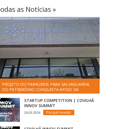
odas as Notícias »
PROJETO DO PARKURBIS PARA SALVAGUARDA
DO PATRIMÓNIO CONQUISTA APOIO DA
FUNDAÇÃO ”LA CAIXA”
STARTUP COMPETITION | COVILHÃ
INNOV SUMMIT
Porquê investir
26-03-2026
COVILHÃ INNOV SUMMIT