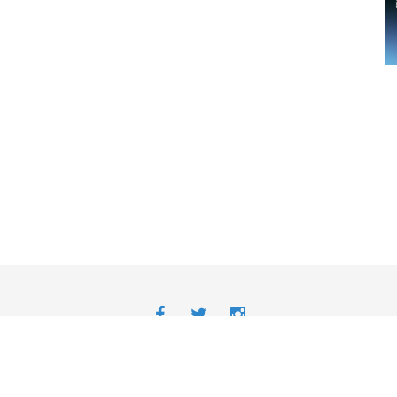
Avisos Legais
Desenvolvido
-
Acessibilidade da APP | Android
Acessibilidade da APP | iOS