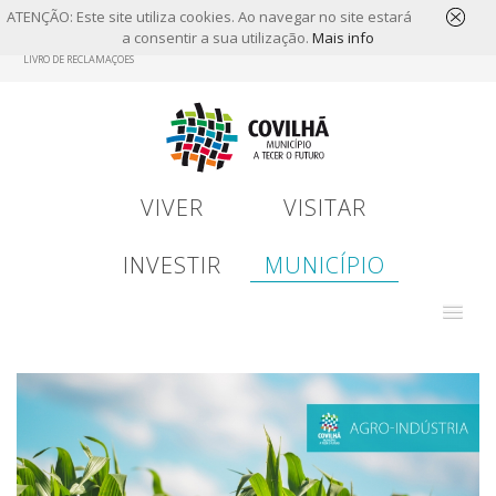
ATENÇÃO: Este site utiliza cookies. Ao navegar no site estará
a consentir a sua utilização.
Mais info
Skip
LIVRO DE RECLAMAÇÕES
to
main
content
VIVER
VISITAR
INVESTIR
MUNICÍPIO