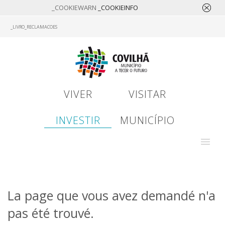
_COOKIEWARN
_COOKIEINFO
Skip
_LIVRO_RECLAMACOES
to
main
content
VIVER
VISITAR
INVESTIR
MUNICÍPIO
La page que vous avez demandé n'a
pas été trouvé.