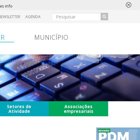
is info
NEWSLETTER
AGENDA
IR
MUNICÍPIO
Setores de
Associações
Atividade
empresariais