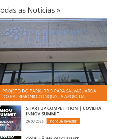
odas as Notícias »
PROJETO DO PARKURBIS PARA SALVAGUARDA
DO PATRIMÓNIO CONQUISTA APOIO DA
FUNDAÇÃO ”LA CAIXA”
STARTUP COMPETITION | COVILHÃ
INNOV SUMMIT
Porquê investir
26-03-2026
COVILHÃ INNOV SUMMIT