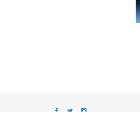
Avisos Legais
Desenvolvido
-
Acessibilidade da APP | Android
Acessibilidade da APP | iOS