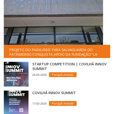
PROJETO DO PARKURBIS PARA SALVAGUARDA DO
PATRIMÓNIO CONQUISTA APOIO DA FUNDAÇÃO ”LA
CAIXA”
STARTUP COMPETITION | COVILHÃ INNOV
SUMMIT
Porquê investir
26-03-2026
COVILHÃ INNOV SUMMIT
Porquê investir
17-03-2026