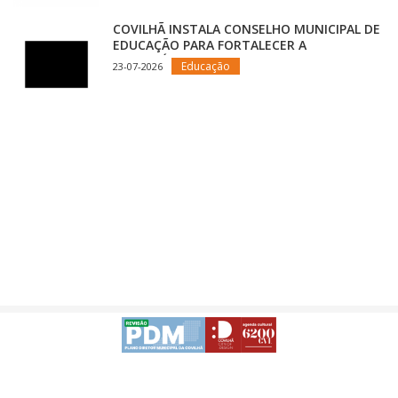
COVILHÃ INSTALA CONSELHO MUNICIPAL DE
EDUCAÇÃO PARA FORTALECER A
ESTRATÉGIA EDUCATIVA DO CONCELHO
Educação
23-07-2026
Avisos Legais
Desenvolvido