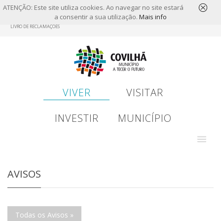
ATENÇÃO: Este site utiliza cookies. Ao navegar no site estará
a consentir a sua utilização.
Mais info
Skip
LIVRO DE RECLAMAÇÕES
to
main
content
VIVER
VISITAR
INVESTIR
MUNICÍPIO
AVISOS
Todas os Avisos »