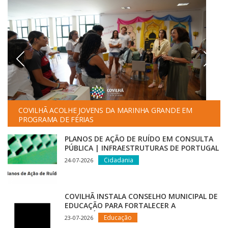
COVILHÃ ACOLHE JOVENS DA MARINHA GRANDE EM
PROGRAMA DE FÉRIAS
PLANOS DE AÇÃO DE RUÍDO EM CONSULTA
PÚBLICA | INFRAESTRUTURAS DE PORTUGAL
Cidadania
24-07-2026
COVILHÃ INSTALA CONSELHO MUNICIPAL DE
EDUCAÇÃO PARA FORTALECER A
ESTRATÉGIA EDUCATIVA DO CONCELHO
Educação
23-07-2026