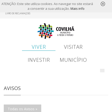
ATENÇÃO: Este site utiliza cookies. Ao navegar no site estará
a consentir a sua utilização.
Mais info
Skip
LIVRO DE RECLAMAÇÕES
to
main
content
VIVER
VISITAR
INVESTIR
MUNICÍPIO
AVISOS
Todas os Avisos »