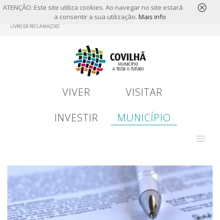
ATENÇÃO: Este site utiliza cookies. Ao navegar no site estará
a consentir a sua utilização.
Mais info
Skip
LIVRO DE RECLAMAÇÕES
to
main
content
VIVER
VISITAR
INVESTIR
MUNICÍPIO