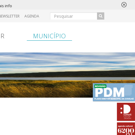
is info
NEWSLETTER
AGENDA
IR
MUNICÍPIO
ansferência
Entrada
Hospital
Entrada
Bancária