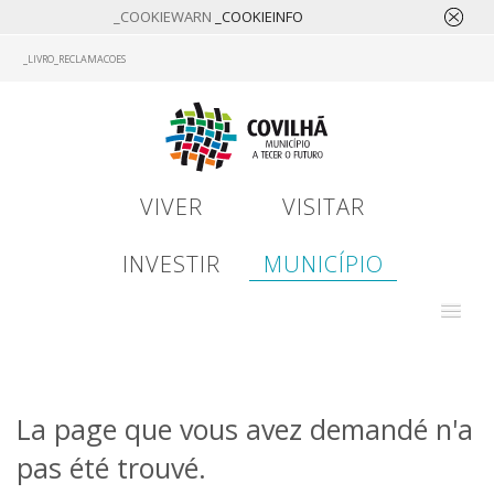
_COOKIEWARN
_COOKIEINFO
Skip
_LIVRO_RECLAMACOES
to
main
content
VIVER
VISITAR
INVESTIR
MUNICÍPIO
La page que vous avez demandé n'a
pas été trouvé.