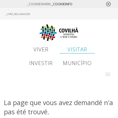
_COOKIEWARN
_COOKIEINFO
Skip
_LIVRO_RECLAMACOES
to
main
content
VIVER
VISITAR
INVESTIR
MUNICÍPIO
La page que vous avez demandé n'a
pas été trouvé.