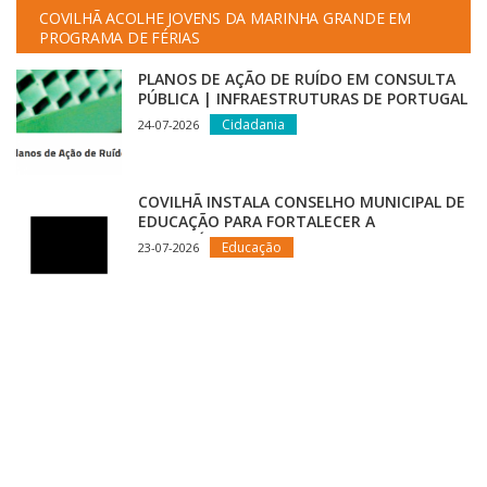
COVILHÃ ACOLHE JOVENS DA MARINHA GRANDE EM
PROGRAMA DE FÉRIAS
PLANOS DE AÇÃO DE RUÍDO EM CONSULTA
PÚBLICA | INFRAESTRUTURAS DE PORTUGAL
Cidadania
24-07-2026
COVILHÃ INSTALA CONSELHO MUNICIPAL DE
EDUCAÇÃO PARA FORTALECER A
ESTRATÉGIA EDUCATIVA DO CONCELHO
Educação
23-07-2026