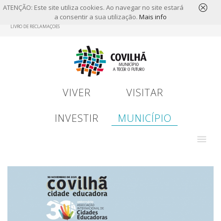
ATENÇÃO: Este site utiliza cookies. Ao navegar no site estará
a consentir a sua utilização.
Mais info
Skip
LIVRO DE RECLAMAÇÕES
to
main
content
VIVER
VISITAR
INVESTIR
MUNICÍPIO