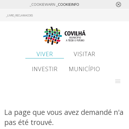
_COOKIEWARN
_COOKIEINFO
Skip
_LIVRO_RECLAMACOES
to
main
content
VIVER
VISITAR
INVESTIR
MUNICÍPIO
La page que vous avez demandé n'a
pas été trouvé.