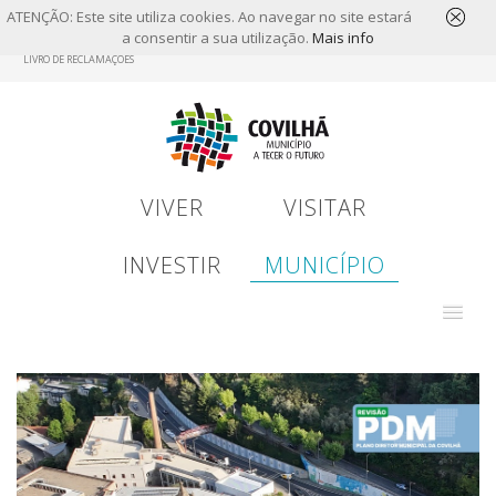
ATENÇÃO: Este site utiliza cookies. Ao navegar no site estará
a consentir a sua utilização.
Mais info
Skip
LIVRO DE RECLAMAÇÕES
to
main
content
VIVER
VISITAR
INVESTIR
MUNICÍPIO