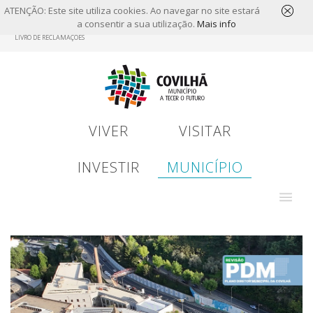
ATENÇÃO: Este site utiliza cookies. Ao navegar no site estará
a consentir a sua utilização.
Mais info
Skip
LIVRO DE RECLAMAÇÕES
to
main
content
VIVER
VISITAR
INVESTIR
MUNICÍPIO