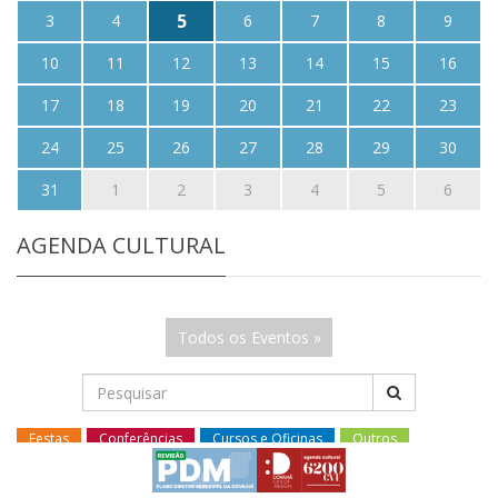
5
3
4
6
7
8
9
10
11
12
13
14
15
16
17
18
19
20
21
22
23
24
25
26
27
28
29
30
31
1
2
3
4
5
6
AGENDA CULTURAL
Todos os Eventos »
Festas
Conferências
Cursos e Oficinas
Outros
Animação de rua
Sair à Noite
Música
Cinema
Desporto
Exposições
Teatro
Literatura