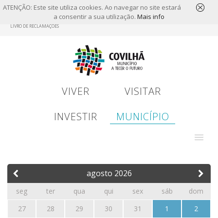
ATENÇÃO: Este site utiliza cookies. Ao navegar no site estará
a consentir a sua utilização.
Mais info
Skip
LIVRO DE RECLAMAÇÕES
to
main
content
VIVER
VISITAR
INVESTIR
MUNICÍPIO
agosto
2026
seg
ter
qua
qui
sex
sáb
dom
27
28
29
30
31
1
2