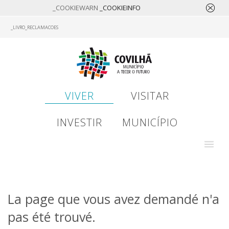
_COOKIEWARN
_COOKIEINFO
Skip
_LIVRO_RECLAMACOES
to
main
content
VIVER
VISITAR
INVESTIR
MUNICÍPIO
La page que vous avez demandé n'a
pas été trouvé.