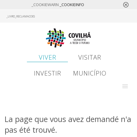
_COOKIEWARN
_COOKIEINFO
Skip
_LIVRO_RECLAMACOES
to
main
content
VIVER
VISITAR
INVESTIR
MUNICÍPIO
La page que vous avez demandé n'a
pas été trouvé.