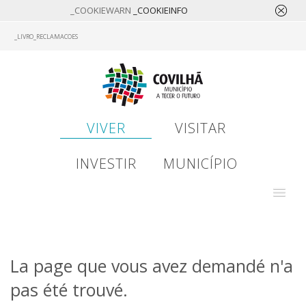
_COOKIEWARN
_COOKIEINFO
Skip
_LIVRO_RECLAMACOES
to
main
content
VIVER
VISITAR
INVESTIR
MUNICÍPIO
La page que vous avez demandé n'a
pas été trouvé.