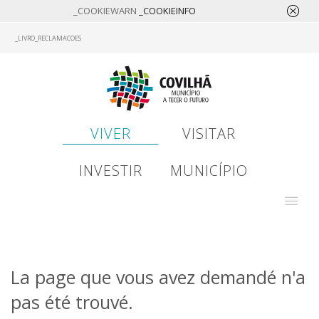
_COOKIEWARN
_COOKIEINFO
Skip
_LIVRO_RECLAMACOES
to
main
content
VIVER
VISITAR
INVESTIR
MUNICÍPIO
La page que vous avez demandé n'a
pas été trouvé.