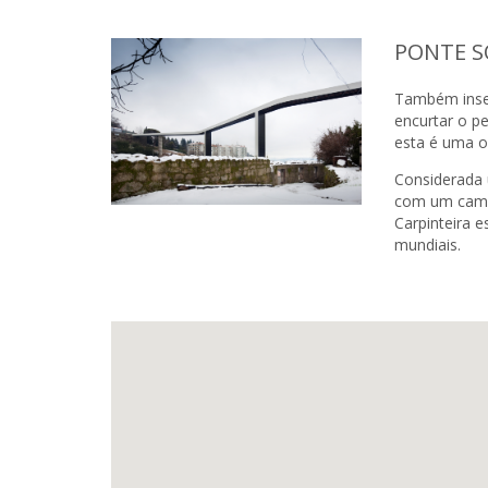
PONTE S
Também inser
encurtar o p
esta é uma o
Considerada 
com um camin
Carpinteira 
mundiais.