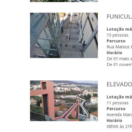
FUNICUL
Lotação m
15 pessoas
Percurso
Rua Mateus F
Horário
De 01 maio a
De 01 novemb
ELEVADO
APRESENTAÇÃO | PROJETO "MÃOZINHAS 112"
Lotação m
11 pessoas
Percurso
Avenida Marq
Horário
08h00 às 21