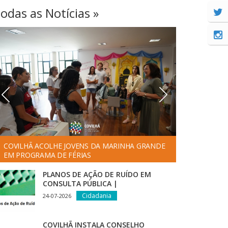
odas as Notícias »
COVILHÃ ACOLHE JOVENS DA MARINHA GRANDE
CORTE DE TRÂNSITO | PROIBIÇÃO DE
FORMAÇ
EM PROGRAMA DE FÉRIAS
ESTACIONAMENTO
PEDIÁT
PLANOS DE AÇÃO DE RUÍDO EM
CONSULTA PÚBLICA |
INFRAESTRUTURAS DE PORTUGAL
Cidadania
24-07-2026
COVILHÃ INSTALA CONSELHO