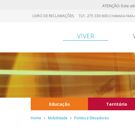
ATENÇÃO: Este site
Skip
LIVRO DE RECLAMAÇÕES
TLF:. 275 330 600
(CHAMADA PARA A
to
main
content
VIVER
Educação
Território
Home
Mobilidade
Pontes e Elevadores