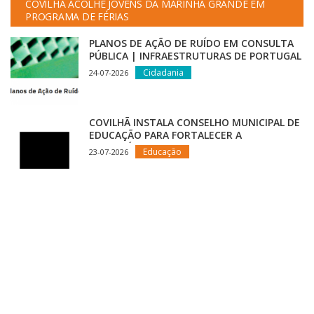
COVILHÃ ACOLHE JOVENS DA MARINHA GRANDE EM
PROGRAMA DE FÉRIAS
PLANOS DE AÇÃO DE RUÍDO EM CONSULTA
PÚBLICA | INFRAESTRUTURAS DE PORTUGAL
Cidadania
24-07-2026
COVILHÃ INSTALA CONSELHO MUNICIPAL DE
EDUCAÇÃO PARA FORTALECER A
ESTRATÉGIA EDUCATIVA DO CONCELHO
Educação
23-07-2026