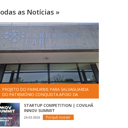
odas as Notícias »
PROJETO DO PARKURBIS PARA SALVAGUARDA
DO PATRIMÓNIO CONQUISTA APOIO DA
FUNDAÇÃO ”LA CAIXA”
STARTUP COMPETITION | COVILHÃ
INNOV SUMMIT
Porquê investir
26-03-2026