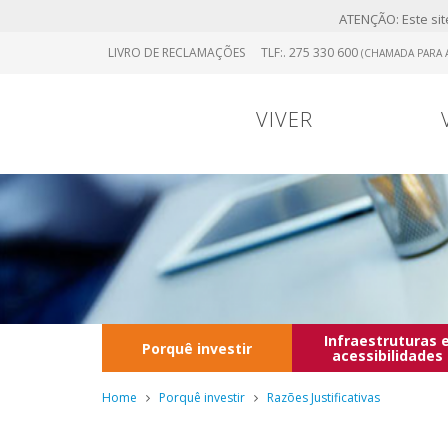
ATENÇÃO: Este site
Skip
LIVRO DE RECLAMAÇÕES
TLF:. 275 330 600
(CHAMADA PARA A
to
main
content
VIVER
Infraestruturas 
Porquê investir
acessibilidades
Home
Porquê investir
Razões Justificativas