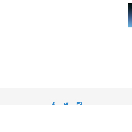
Avisos Legais
Desenvolvido
-
Acessibilidade da APP | Android
Acessibilidade da APP | iOS