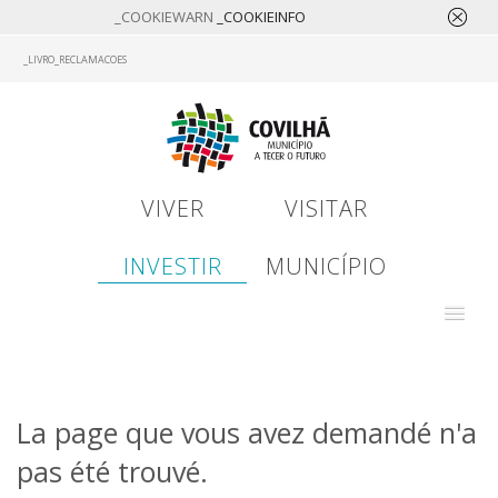
_COOKIEWARN
_COOKIEINFO
Skip
_LIVRO_RECLAMACOES
to
main
content
VIVER
VISITAR
INVESTIR
MUNICÍPIO
La page que vous avez demandé n'a
pas été trouvé.