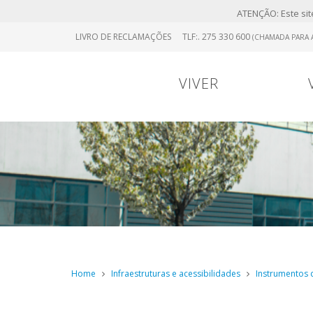
ATENÇÃO: Este site
Skip
LIVRO DE RECLAMAÇÕES
TLF:. 275 330 600
(CHAMADA PARA A
to
main
content
VIVER
Portugal
0
Viver
Menu
Continental
Home
Infraestruturas e acessibilidades
Instrumentos d