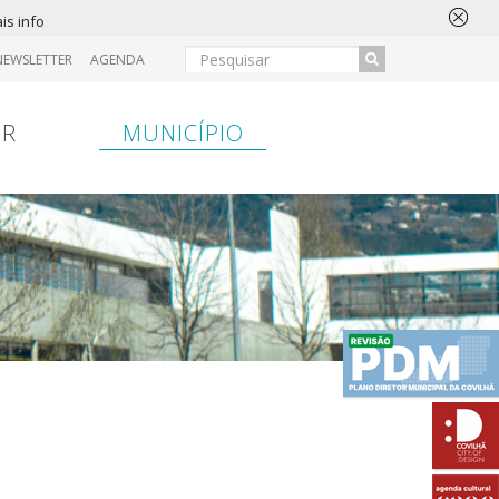
is info
NEWSLETTER
AGENDA
IR
MUNICÍPIO
ansferência
Entrada
Hospital
Entrada
Bancária