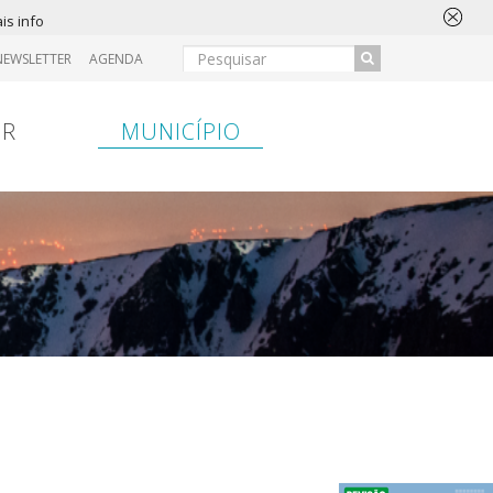
is info
NEWSLETTER
AGENDA
IR
MUNICÍPIO
ansferência
Entrada
Hospital
Entrada
Bancária