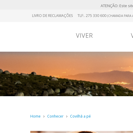
ATENÇÃO: Este site
Skip
LIVRO DE RECLAMAÇÕES
TLF:. 275 330 600
(CHAMADA PARA A
to
main
content
VIVER
Portugal
0
Viver
Menu
Continental
Home
Conhecer
Covilhã a pé