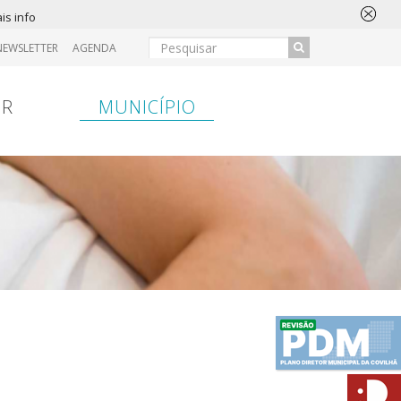
is info
NEWSLETTER
AGENDA
IR
MUNICÍPIO
ansferência
Entrada
Hospital
Entrada
Bancária