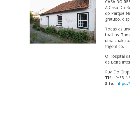
CASA DO RE
A Casa Do Re
do Parque Nat
gratuito, dis
Todas as uni
toalhas. Tam
uma chaleira
frigorífico.
O Hospital d
da Beira Inte
Rua Do Grupo
Tlf.
: (+351)
Site:
https: