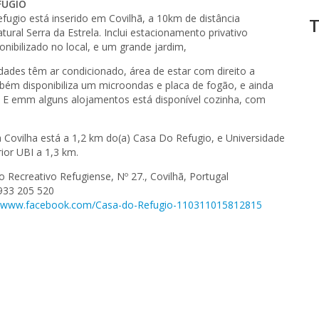
FÚGIO
fugio está inserido em Covilhã, a 10km de distância
T
ural Serra da Estrela. Inclui estacionamento privativo
ponibilizado no local, e um grande jardim,
dades têm ar condicionado, área de estar com direito a
bém disponibiliza um microondas e placa de fogão, e ainda
. E emm alguns alojamentos está disponível cozinha, com
a Covilha está a 1,2 km do(a) Casa Do Refugio, e Universidade
rior UBI a 1,3 km.
 Recreativo Refugiense, Nº 27., Covilhã, Portugal
 933 205 520
//www.facebook.com/Casa-do-Refugio-110311015812815