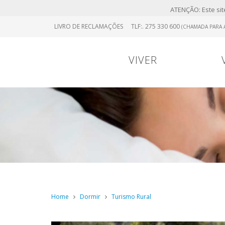
ATENÇÃO: Este site
Skip
LIVRO DE RECLAMAÇÕES
TLF:. 275 330 600
(CHAMADA PARA A
to
main
content
VIVER
Portugal
0
Viver
Menu
Continental
Home
Dormir
Turismo Rural