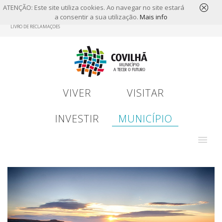
ATENÇÃO: Este site utiliza cookies. Ao navegar no site estará
a consentir a sua utilização.
Mais info
Skip
LIVRO DE RECLAMAÇÕES
to
main
content
VIVER
VISITAR
INVESTIR
MUNICÍPIO