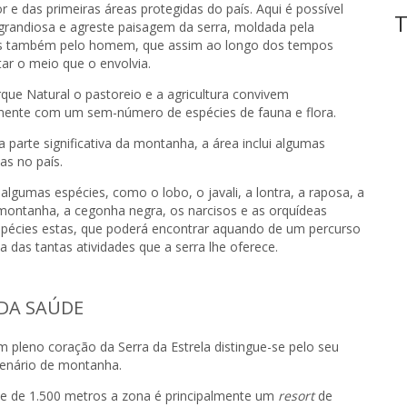
r e das primeiras áreas protegidas do país. Aqui é possível
T
 grandiosa e agreste paisagem da serra, moldada pela
s também pelo homem, que assim ao longo dos tempos
tar o meio que o envolvia.
que Natural o pastoreio e a agricultura convivem
ente com um sem-número de espécies de fauna e flora.
 parte significativa da montanha, a área inclui algumas
as no país.
lgumas espécies, como o lobo, o javali, a lontra, a raposa, a
-montanha, a cegonha negra, os narcisos e as orquídeas
spécies estas, que poderá encontrar aquando de um percurso
 das tantas atividades que a serra lhe oferece.
DA SAÚDE
m pleno coração da Serra da Estrela distingue-se pelo seu
enário de montanha.
de de 1.500 metros a zona é principalmente um
resort
de