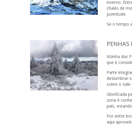
inverno. Entr
chalés de m
Juventude.
Se o tempo a
PENHAS
Vizinha das 
que é conside
Parte integra
deslumbrar-s
sobre o Vale 
Glorificada p
zona é conhe
país, estand
Por entre bos
aqui aprovei