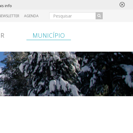
is info
NEWSLETTER
AGENDA
IR
MUNICÍPIO
ansferência
Entrada
Hospital
Entrada
Bancária