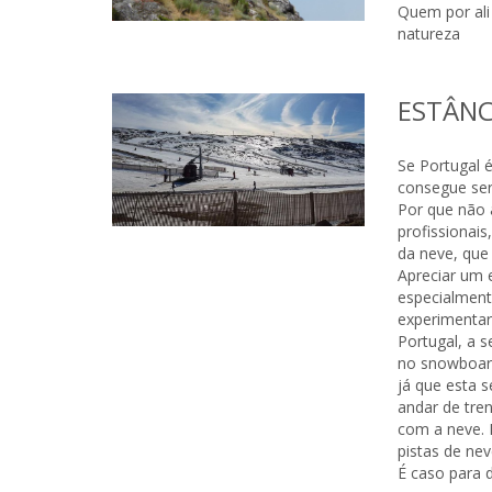
Quem por ali 
natureza
ESTÂNC
Se Portugal é
consegue ser
Por que não 
profissionai
da neve, que
Apreciar um 
especialmen
experimentar
Portugal, a s
no snowboard
já que esta s
andar de tre
com a neve. 
pistas de ne
É caso para d