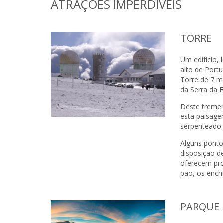
ATRAÇÕES IMPERDÍVEIS
TORRE
Um edifício,
alto de Port
Torre de 7 m
da Serra da E
Deste treme
esta paisage
serpenteado 
Alguns pontos
disposição de
oferecem pro
pão, os ench
PARQUE 