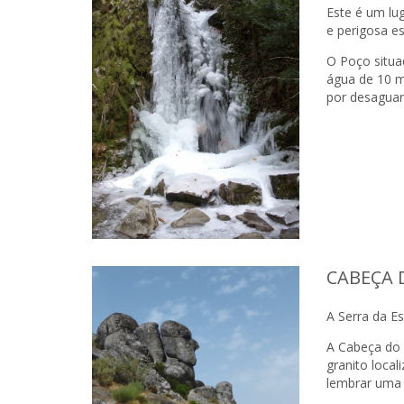
Este é um lug
e perigosa e
O Poço situa
água de 10 m
por desaguar
CABEÇA 
A Serra da E
A Cabeça do 
granito local
lembrar uma 