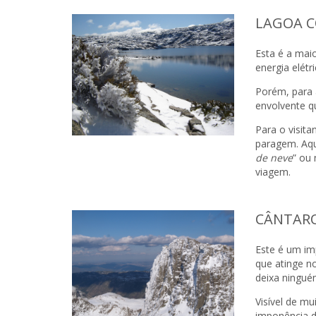
LAGOA 
Esta é a mai
energia elétri
Porém, para 
envolvente q
Para o visita
paragem. Aqui
de neve
” ou
viagem.
CÂNTAR
Este é um im
que atinge n
deixa ningué
Visível de mu
imponência d