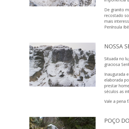
De granito mo
recostado sob
mais interes
Península Ibé
NOSSA S
Situada no l
graciosa Sen
Inaugurada e
elaborada po
prestar home
séculos as in
Vale a pena 
POÇO DO