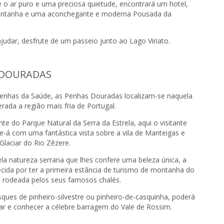
e o ar puro e uma preciosa quietude, encontrará um hotel,
ontanha e uma aconchegante e moderna Pousada da
judar, desfrute de um passeio junto ao Lago Viriato.
 DOURADAS
Penhas da Saúde, as Penhas Douradas localizam-se naquela
rada a região mais fria de Portugal.
nte do Parque Natural da Serra da Estrela, aqui o visitante
e-á com uma fantástica vista sobre a vila de Manteigas e
Glaciar do Rio Zêzere.
ela natureza serrana que lhes confere uma beleza única, a
cida por ter a primeira estância de turismo de montanha do
o rodeada pelos seus famosos chalés.
ques de pinheiro-silvestre ou pinheiro-de-casquinha, poderá
tar e conhecer a célebre barragem do Vale de Rossim.