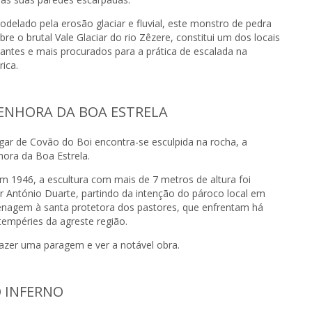
delado pela erosão glaciar e fluvial, este monstro de pedra
re o brutal Vale Glaciar do rio Zêzere, constitui um dos locais
santes e mais procurados para a prática de escalada na
rica.
ENHORA DA BOA ESTRELA
ugar de Covão do Boi encontra-se esculpida na rocha, a
hora da Boa Estrela.
m 1946, a escultura com mais de 7 metros de altura foi
r António Duarte, partindo da intenção do pároco local em
nagem à santa protetora dos pastores, que enfrentam há
tempéries da agreste região.
fazer uma paragem e ver a notável obra.
 INFERNO