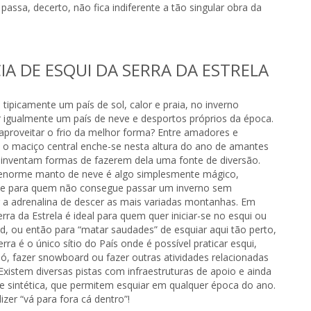
passa, decerto, não fica indiferente a tão singular obra da
IA DE ESQUI DA SERRA DA ESTRELA
 tipicamente um país de sol, calor e praia, no inverno
 igualmente um país de neve e desportos próprios da época.
aproveitar o frio da melhor forma? Entre amadores e
s, o maciço central enche-se nesta altura do ano de amantes
 inventam formas de fazerem dela uma fonte de diversão.
enorme manto de neve é algo simplesmente mágico,
te para quem não consegue passar um inverno sem
 a adrenalina de descer as mais variadas montanhas. Em
erra da Estrela é ideal para quem quer iniciar-se no esqui ou
, ou então para “matar saudades” de esquiar aqui tão perto,
erra é o único sítio do País onde é possível praticar esqui,
nó, fazer snowboard ou fazer outras atividades relacionadas
Existem diversas pistas com infraestruturas de apoio e ainda
ve sintética, que permitem esquiar em qualquer época do ano.
izer “vá para fora cá dentro”!