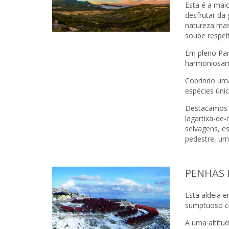
Esta é a maio
desfrutar da
natureza ma
soube respei
Em pleno Par
harmoniosam
Cobrindo uma
espécies únic
Destacamos a
lagartixa-de
selvagens, e
pedestre, uma
PENHAS 
Esta aldeia e
sumptuoso c
A uma altitu