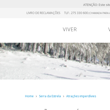
ATENÇÃO: Este site
Skip
LIVRO DE RECLAMAÇÕES
TLF:. 275 330 600
(CHAMADA PARA A
to
main
content
VIVER
Portugal
0
Viver
Menu
Continental
Home
Serra da Estrela
Atrações imperdívies