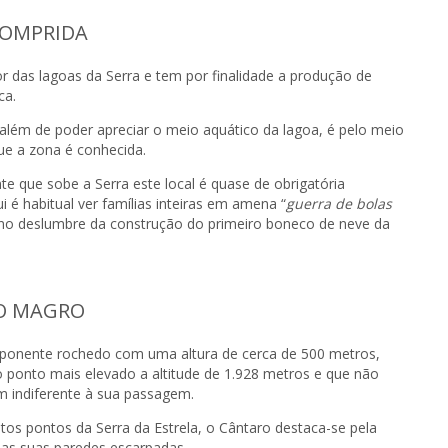
COMPRIDA
or das lagoas da Serra e tem por finalidade a produção de
ca.
além de poder apreciar o meio aquático da lagoa, é pelo meio
ue a zona é conhecida.
nte que sobe a Serra este local é quase de obrigatória
 é habitual ver famílias inteiras em amena “
guerra de bolas
 no deslumbre da construção do primeiro boneco de neve da
O MAGRO
ponente rochedo com uma altura de cerca de 500 metros,
o ponto mais elevado a altitude de 1.928 metros e que não
m indiferente à sua passagem.
itos pontos da Serra da Estrela, o Cântaro destaca-se pela
as suas paredes escarpadas.