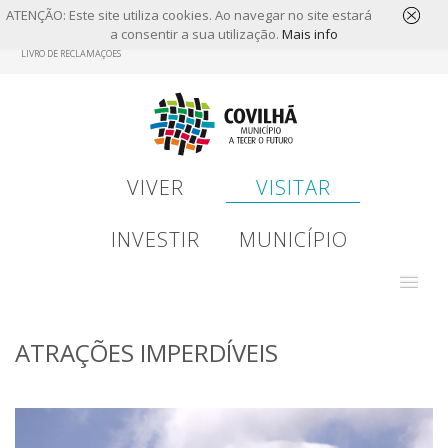
ATENÇÃO: Este site utiliza cookies. Ao navegar no site estará
a consentir a sua utilização.
Mais info
Skip
LIVRO DE RECLAMAÇÕES
to
main
content
VIVER
VISITAR
INVESTIR
MUNICÍPIO
ATRAÇÕES IMPERDÍVEIS