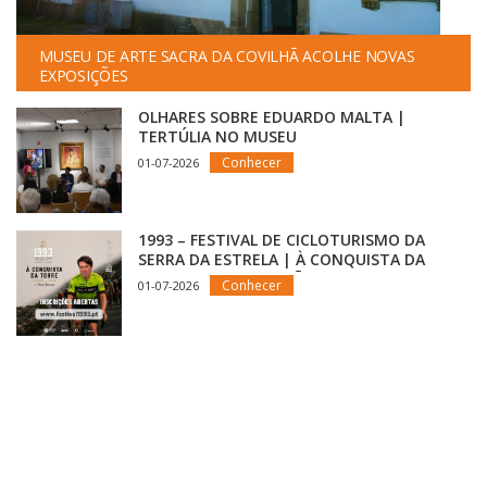
MUSEU DE ARTE SACRA DA COVILHÃ ACOLHE NOVAS
EXPOSIÇÕES
OLHARES SOBRE EDUARDO MALTA |
TERTÚLIA NO MUSEU
Conhecer
01-07-2026
1993 – FESTIVAL DE CICLOTURISMO DA
SERRA DA ESTRELA | À CONQUISTA DA
TORRE COM INSCRIÇÕES ABERTAS
Conhecer
01-07-2026