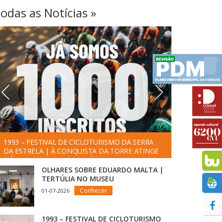
odas as Notícias »
1993 – FESTIVAL DE CICLOTURISMO DA SERRA
📍 EST
DA ESTRELA | À CONQUISTA DA TORRE ATINGE
PERCA
NÚMERO DE VAGAS DIPOSÍVEIS
OLHARES SOBRE EDUARDO MALTA |
TERTÚLIA NO MUSEU
Conhecer
01-07-2026
1993 – FESTIVAL DE CICLOTURISMO