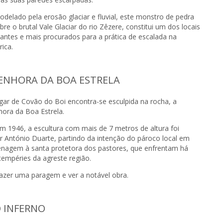
delado pela erosão glaciar e fluvial, este monstro de pedra
re o brutal Vale Glaciar do rio Zêzere, constitui um dos locais
santes e mais procurados para a prática de escalada na
rica.
ENHORA DA BOA ESTRELA
ugar de Covão do Boi encontra-se esculpida na rocha, a
hora da Boa Estrela.
m 1946, a escultura com mais de 7 metros de altura foi
r António Duarte, partindo da intenção do pároco local em
nagem à santa protetora dos pastores, que enfrentam há
tempéries da agreste região.
fazer uma paragem e ver a notável obra.
 INFERNO