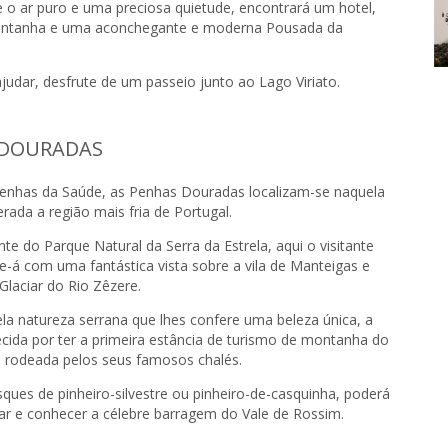
e o ar puro e uma preciosa quietude, encontrará um hotel,
ontanha e uma aconchegante e moderna Pousada da
judar, desfrute de um passeio junto ao Lago Viriato.
 DOURADAS
Penhas da Saúde, as Penhas Douradas localizam-se naquela
rada a região mais fria de Portugal.
nte do Parque Natural da Serra da Estrela, aqui o visitante
e-á com uma fantástica vista sobre a vila de Manteigas e
Glaciar do Rio Zêzere.
ela natureza serrana que lhes confere uma beleza única, a
cida por ter a primeira estância de turismo de montanha do
o rodeada pelos seus famosos chalés.
ques de pinheiro-silvestre ou pinheiro-de-casquinha, poderá
tar e conhecer a célebre barragem do Vale de Rossim.