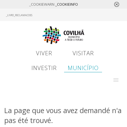
_COOKIEWARN
_COOKIEINFO
Skip
_LIVRO_RECLAMACOES
to
main
content
VIVER
VISITAR
INVESTIR
MUNICÍPIO
La page que vous avez demandé n'a
pas été trouvé.