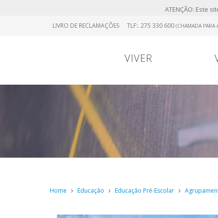
ATENÇÃO: Este site
Skip
LIVRO DE RECLAMAÇÕES
TLF:. 275 330 600
(CHAMADA PARA A
to
main
content
VIVER
Portugal
0
Viver
Menu
Continental
Home
Educação
Educação Pré-Escolar
Agrupamento