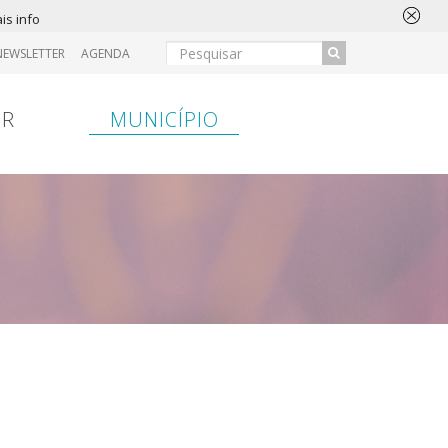
is info
NEWSLETTER
AGENDA
IR
MUNICÍPIO
ansferência
Entrada
Hospital
Entrada
Bancária