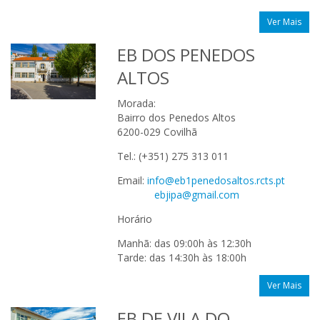
Ver Mais
EB DOS PENEDOS
ALTOS
Morada:
Bairro dos Penedos Altos
6200-029 Covilhã
Tel.: (+351) 275 313 011
Email:
info@eb1penedosaltos.rcts.pt
ebjipa@gmail.com
Horário
Manhã: das 09:00h às 12:30h
Tarde: das 14:30h às 18:00h
Ver Mais
EB DE VILA DO