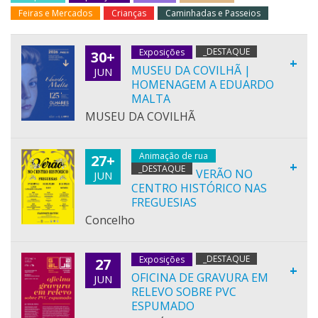
Feiras e Mercados
Crianças
Caminhadas e Passeios
_DESTAQUE
Exposições
30+
+
MUSEU DA COVILHÃ |
JUN
HOMENAGEM A EDUARDO
MALTA
MUSEU DA COVILHÃ
Animação de rua
27+
+
_DESTAQUE
VERÃO NO
JUN
CENTRO HISTÓRICO NAS
FREGUESIAS
Concelho
_DESTAQUE
Exposições
27
+
OFICINA DE GRAVURA EM
JUN
RELEVO SOBRE PVC
ESPUMADO