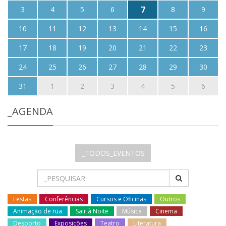
7
3
4
5
6
8
9
10
11
12
13
14
15
16
17
18
19
20
21
22
23
24
25
26
27
28
29
30
31
1
2
3
4
5
6
_AGENDA
_TODOS_EVENTOS
Festas
Conferências
Cursos e Oficinas
Outros
Animação de rua
Sair à Noite
Música
Cinema
Desporto
Exposições
Teatro
Literatura