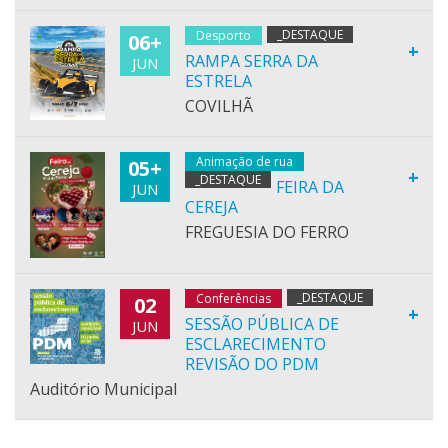
_DESTAQUE
Desporto
06+
+
RAMPA SERRA DA
JUN
ESTRELA
COVILHÃ
Animação de rua
05+
+
_DESTAQUE
FEIRA DA
JUN
CEREJA
FREGUESIA DO FERRO
_DESTAQUE
Conferências
02
+
SESSÃO PÚBLICA DE
JUN
ESCLARECIMENTO
REVISÃO DO PDM
Auditório Municipal