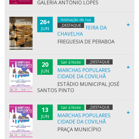
GALERIA ANTÓNIO LOPES
Animação de rua
26+
+
_DESTAQUE
FEIRA DA
JUN
CHAVELHA
FREGUESIA DE PERABOA
_DESTAQUE
Sair à Noite
20
+
MARCHAS POPULARES
JUN
CIDADE DA COVILHÃ
ESTÁDIO MUNICIPAL JOSÉ
SANTOS PINTO
_DESTAQUE
Sair à Noite
13
+
MARCHAS POPULARES
JUN
CIDADE DA COVILHÃ
PRAÇA MUNICÍPIO