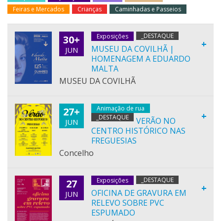
Feiras e Mercados
Crianças
Caminhadas e Passeios
_DESTAQUE
Exposições
30+
+
MUSEU DA COVILHÃ |
JUN
HOMENAGEM A EDUARDO
MALTA
MUSEU DA COVILHÃ
Animação de rua
27+
+
_DESTAQUE
VERÃO NO
JUN
CENTRO HISTÓRICO NAS
FREGUESIAS
Concelho
_DESTAQUE
Exposições
27
+
OFICINA DE GRAVURA EM
JUN
RELEVO SOBRE PVC
ESPUMADO