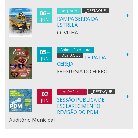
_DESTAQUE
Desporto
06+
+
RAMPA SERRA DA
JUN
ESTRELA
COVILHÃ
Animação de rua
05+
+
_DESTAQUE
FEIRA DA
JUN
CEREJA
FREGUESIA DO FERRO
_DESTAQUE
Conferências
02
+
SESSÃO PÚBLICA DE
JUN
ESCLARECIMENTO
REVISÃO DO PDM
Auditório Municipal