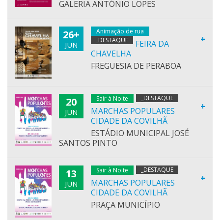
GALERIA ANTÓNIO LOPES
Animação de rua
26+
+
_DESTAQUE
FEIRA DA
JUN
CHAVELHA
FREGUESIA DE PERABOA
_DESTAQUE
Sair à Noite
20
+
MARCHAS POPULARES
JUN
CIDADE DA COVILHÃ
ESTÁDIO MUNICIPAL JOSÉ
SANTOS PINTO
_DESTAQUE
Sair à Noite
13
+
MARCHAS POPULARES
JUN
CIDADE DA COVILHÃ
PRAÇA MUNICÍPIO