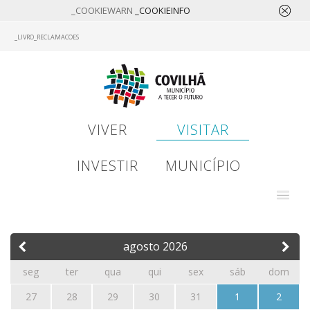
_COOKIEWARN
_COOKIEINFO
Skip
_LIVRO_RECLAMACOES
to
main
content
VIVER
VISITAR
INVESTIR
MUNICÍPIO
agosto
2026
seg
ter
qua
qui
sex
sáb
dom
27
28
29
30
31
1
2