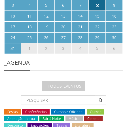
8
3
4
5
6
7
9
10
11
12
13
14
15
16
17
18
19
20
21
22
23
24
25
26
27
28
29
30
31
1
2
3
4
5
6
_AGENDA
_TODOS_EVENTOS
Festas
Conferências
Cursos e Oficinas
Outros
Animação de rua
Sair à Noite
Música
Cinema
Desporto
Exposições
Teatro
Literatura