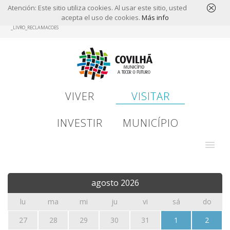
Atención: Este sitio utiliza cookies. Al usar este sitio, usted
acepta el uso de cookies.
Más info
Skip
_LIVRO_RECLAMACOES
to
main
content
VIVER
VISITAR
INVESTIR
MUNICÍPIO
agosto
2026
lu
ma
mi
ju
vi
sá
do
27
28
29
30
31
1
2