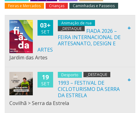
Feiras e Mercados
Crianças
Caminhadas e Passeios
Animação de rua
03+
+
_DESTAQUE
FIADA 2026 –
SET
FEIRA INTERNACIONAL DE
ARTESANATO, DESIGN E
ARTES
Jardim das Artes
_DESTAQUE
Desporto
19
+
1993 – FESTIVAL DE
SET
CICLOTURISMO DA SERRA
DA ESTRELA
Covilhã > Serra da Estrela