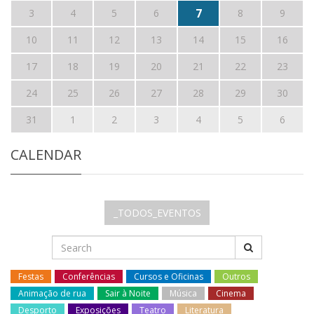
7
3
4
5
6
8
9
10
11
12
13
14
15
16
17
18
19
20
21
22
23
24
25
26
27
28
29
30
31
1
2
3
4
5
6
CALENDAR
_TODOS_EVENTOS
Festas
Conferências
Cursos e Oficinas
Outros
Animação de rua
Sair à Noite
Música
Cinema
Desporto
Exposições
Teatro
Literatura