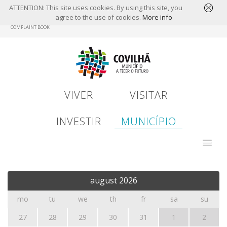
ATTENTION: This site uses cookies. By using this site, you
agree to the use of cookies.
More info
Skip
COMPLAINT BOOK
to
main
content
VIVER
VISITAR
INVESTIR
MUNICÍPIO
august
2026
mo
tu
we
th
fr
sa
su
27
28
29
30
31
1
2