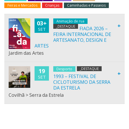
Feiras e Mercados
Crianças
Caminhadas e Passeios
Animação de rua
03+
+
_DESTAQUE
FIADA 2026 –
SET
FEIRA INTERNACIONAL DE
ARTESANATO, DESIGN E
ARTES
Jardim das Artes
_DESTAQUE
Desporto
19
+
1993 – FESTIVAL DE
SET
CICLOTURISMO DA SERRA
DA ESTRELA
Covilhã > Serra da Estrela