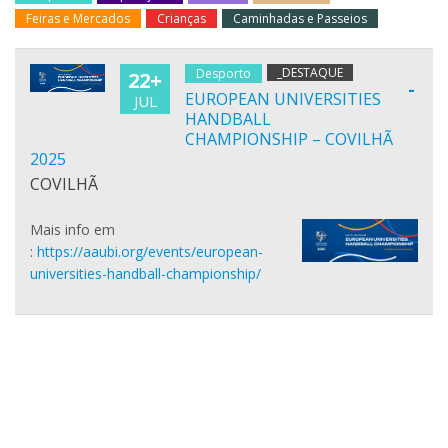
Feiras e Mercados
Crianças
Caminhadas e Passeios
_DESTAQUE
Desporto
22+
-
EUROPEAN UNIVERSITIES
JUL
HANDBALL
CHAMPIONSHIP – COVILHÃ
2025
COVILHÃ
Mais info em
:
https://aaubi.org/events/european-
universities-handball-championship/