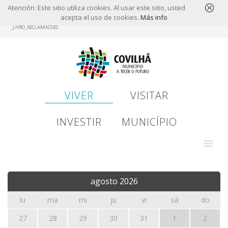
Atención: Este sitio utiliza cookies. Al usar este sitio, usted
acepta el uso de cookies.
Más info
Skip
_LIVRO_RECLAMACOES
to
main
content
VIVER
VISITAR
INVESTIR
MUNICÍPIO
agosto
2026
lu
ma
mi
ju
vi
sá
do
27
28
29
30
31
1
2