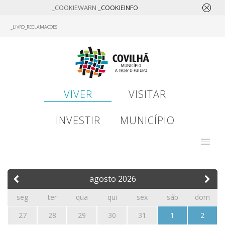
_COOKIEWARN
_COOKIEINFO
Skip
_LIVRO_RECLAMACOES
to
main
content
VIVER
VISITAR
INVESTIR
MUNICÍPIO
agosto
2026
seg
ter
qua
qui
sex
sáb
dom
27
28
29
30
31
1
2