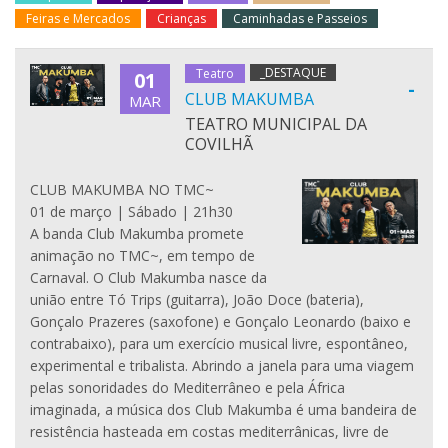
Feiras e Mercados
Crianças
Caminhadas e Passeios
_DESTAQUE
Teatro
01
-
CLUB MAKUMBA
MAR
TEATRO MUNICIPAL DA
COVILHÃ
CLUB MAKUMBA NO TMC~
01 de março | Sábado | 21h30
A banda Club Makumba promete
animação no TMC~, em tempo de
Carnaval. O Club Makumba nasce da
união entre Tó Trips (guitarra), João Doce (bateria),
Gonçalo Prazeres (saxofone) e Gonçalo Leonardo (baixo e
contrabaixo), para um exercício musical livre, espontâneo,
experimental e tribalista. Abrindo a janela para uma viagem
pelas sonoridades do Mediterrâneo e pela África
imaginada, a música dos Club Makumba é uma bandeira de
resistência hasteada em costas mediterrânicas, livre de