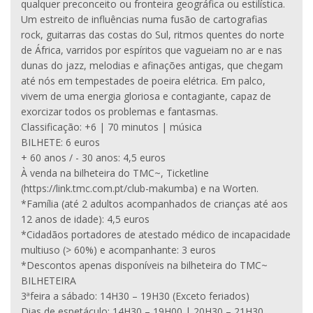
qualquer preconceito ou fronteira geográfica ou estilística.
Um estreito de influências numa fusão de cartografias
rock, guitarras das costas do Sul, ritmos quentes do norte
de África, varridos por espíritos que vagueiam no ar e nas
dunas do jazz, melodias e afinações antigas, que chegam
até nós em tempestades de poeira elétrica. Em palco,
vivem de uma energia gloriosa e contagiante, capaz de
exorcizar todos os problemas e fantasmas.
Classificação: +6 | 70 minutos | música
BILHETE: 6 euros
+ 60 anos / - 30 anos: 4,5 euros
À venda na bilheteira do TMC~, Ticketline
(https://link.tmc.com.pt/club-makumba) e na Worten.
*Família (até 2 adultos acompanhados de crianças até aos
12 anos de idade): 4,5 euros
*Cidadãos portadores de atestado médico de incapacidade
multiuso (> 60%) e acompanhante: 3 euros
*Descontos apenas disponíveis na bilheteira do TMC~
BILHETEIRA
3ªfeira a sábado: 14H30 – 19H30 (Exceto feriados)
Dias de espetáculo: 14H30 – 19H00 | 20H30 – 21H30