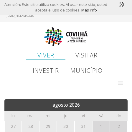
Atención: Este sitio utiliza cookies. Al usar este sitio, usted
acepta el uso de cookies.
Más info
Skip
_LIVRO_RECLAMACOES
to
main
content
VIVER
VISITAR
INVESTIR
MUNICÍPIO
agosto
2026
lu
ma
mi
ju
vi
sá
do
27
28
29
30
31
1
2