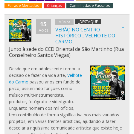
Feiras e Mercados
Crianças
Caminhadas e Passeios
_DESTAQUE
Música
15
-
VERÃO NO CENTRO
AGO
HISTÓRICO :: VELHOTE DO
CARMO::
Junto à sede do CCD Oriental de São Martinho (Rua
Conselheiro Santos Viegas)
Desde que em adolescente tomou a
decisão de fazer da vida arte,
Velhote
do Carmo
passou anos em fundo de
palco, assumindo funções como
músico multi-instrumentista,
produtor, fotógrafo e videógrafo.
Enquanto homem dos mil ofícios,
tem contribuído de forma significativa nos mais variados
projetos, em várias frentes artísticas, ajudando a fazer
descolar a riquíssima comunidade artística que existe hoje